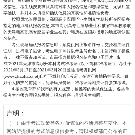
份证)、高职高专毕业证书原件及复印件，到指定的报名点现场确认报
名信息。考生须按要求认真核对本人报名信息和志愿信息，无误后签
字确认，并对本人填报和确认信息的真实性和准确性负责。
按照属地管理原则，高职高专应届毕业生到其学籍校所在区招办
指定的地点确认报名信息;本市高职高专往届毕业生和被省市学校录取
的天津籍高职高专应届毕业生在其户籍所在区招办指定的地点确认报
名信息。
考生现场确认报名信息时，须提供网上报名序号，交验相关证件
证明，进行电子摄像，考生电子照片以考生号命名，未进行电子摄像
者，一律不得参加考试。市高招办根据报名信息和电子照片，制
成“2021年天津市高职升本科考试准考证”(以下简称“准考证”)，考生于
2021年3月17日至2021年3月20日登陆招考资讯网
(www.zhaokao.net)自行下载打印准考证，在遵守疫情防控要求。做
好个人防护的前提下，凭居民身份证、准考证等相关证件参加考试。
4.按照教育部和我市的有关规定，被推荐的免试保送生、各类单
招考生也须办理报名手续，报名程序与普通考生相同。
声明：
（一）由于考试政策等各方面情况的不断调整与变化，本
网站所提供的考试信息仅供参考，请以权威部门公布的正