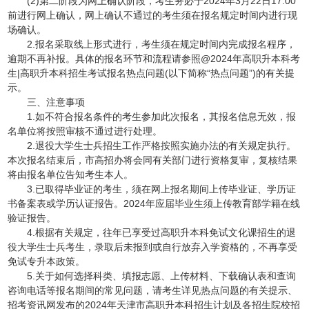
(2)第二阶段为网上确认阶段，考生务必于2024年3月22日17:00
前进行网上确认，网上确认不通过的考生须在报名规定时间内进行现
场确认。
2.报名采取线上形式进行，考生须在规定时间内完成报名程序，
逾期不再补报。具体的报名环节和流程请参照@2024年高职升本科考
生|高职升本科招生考试报名热点问题(以下简称“热点问题”)的有关提
示。
三、注意事项
1.如不符合报名条件的考生参加此次报名，其报名信息无效，报
名单位将按照审核不通过进行处理。
2.退役大学生士兵招生工作严格按照实施办法的有关规定执行。
本次报名结束后，市高招办将会同有关部门进行资格复审，复核结果
将由报名单位告知考生本人。
3.已取得毕业证的考生，须在网上报名期间上传毕业证、学历证
书备案表或学历认证报告。2024年应届毕业生须上传教育部学籍在线
验证报告。
4.根据有关规定，往年已享受过高职升本科免试文化课招生的退
役大学生士兵考生，录取后未报到或自行放弃入学资格的，不再享受
免试专升本政策。
5.关于如何选择科类、填报志愿、上传材料、下载确认表和查询
咨询电话等报名期间的常见问题，请考生详见热点问题的有关提示、
招考资讯网发布的2024年天津市高职升本科招生计划及各招生院校招