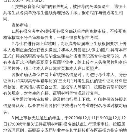
日17:00进行网上确认。
4.按照教育部和我市的有关规定，被推荐的免试保送生、退役士
兵考生及各类单招考生也须办理报名手续，报名程序与普通考生相
同。
资格审核：
1.所有报名考生必须接受各报名确认单位的资格审核，不接受资
格审核或不符合审核条件者，一律不得参加招生考试。
2.考生在进行网上审核时，高职高专应届毕业生须根据要求上传
本人近期正面免冠彩色头像照片和本人身份证(人像面)照片;具有本市
正式户籍的高职高专往届毕业生和被外省市高职高专学校录取的、具
有本市正式户籍的高职高专应届毕业生，除上传本人头像照片和身份
证照片外，须上传本人户口簿首页和本人户口页照片。
各报名确认单位在网上审核报名信息时，将进行考生本人、身份
证照片和高职高专学籍学历的“三比对”;对考生提供的证件证明材料进
行核验。市高招办将联合公安、退役军人等部门，按照教育部和我市
有关规定，对考生的户籍、证明材料等情况进行复审。
考生通过资格审核后，需及时自行网上下载、打印并保管好报名
信息确认表，以备在后期各招生学校进行的专业课报名考试时核对确
认。
3.网上审核无法通过的考生，于2023年12月11日9:00至12月12
日17:00携带相关证件证明材料到报名确认点进行现场审核。按照属
地管理原则，高职高专应届毕业生在其学籍校所在区高招办指定的地