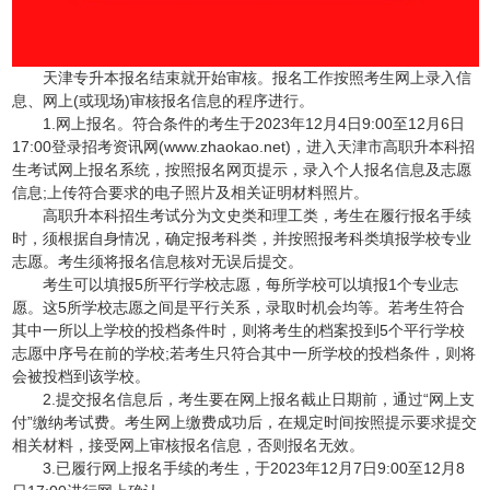
天津专升本报名结束就开始审核。报名工作按照考生网上录入信
息、网上(或现场)审核报名信息的程序进行。
1.网上报名。符合条件的考生于2023年12月4日9:00至12月6日
17:00登录招考资讯网(www.zhaokao.net)，进入天津市高职升本科招
生考试网上报名系统，按照报名网页提示，录入个人报名信息及志愿
信息;上传符合要求的电子照片及相关证明材料照片。
高职升本科招生考试分为文史类和理工类，考生在履行报名手续
时，须根据自身情况，确定报考科类，并按照报考科类填报学校专业
志愿。考生须将报名信息核对无误后提交。
考生可以填报5所平行学校志愿，每所学校可以填报1个专业志
愿。这5所学校志愿之间是平行关系，录取时机会均等。若考生符合
其中一所以上学校的投档条件时，则将考生的档案投到5个平行学校
志愿中序号在前的学校;若考生只符合其中一所学校的投档条件，则将
会被投档到该学校。
2.提交报名信息后，考生要在网上报名截止日期前，通过“网上支
付”缴纳考试费。考生网上缴费成功后，在规定时间按照提示要求提交
相关材料，接受网上审核报名信息，否则报名无效。
3.已履行网上报名手续的考生，于2023年12月7日9:00至12月8