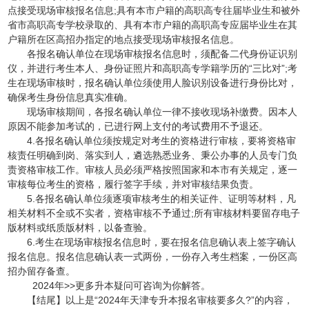
点接受现场审核报名信息;具有本市户籍的高职高专往届毕业生和被外
省市高职高专学校录取的、具有本市户籍的高职高专应届毕业生在其
户籍所在区高招办指定的地点接受现场审核报名信息。
各报名确认单位在现场审核报名信息时，须配备二代身份证识别
仪，并进行考生本人、身份证照片和高职高专学籍学历的“三比对”;考
生在现场审核时，报名确认单位须使用人脸识别设备进行身份比对，
确保考生身份信息真实准确。
现场审核期间，各报名确认单位一律不接收现场补缴费。因本人
原因不能参加考试的，已进行网上支付的考试费用不予退还。
4.各报名确认单位须按规定对考生的资格进行审核，要将资格审
核责任明确到岗、落实到人，遴选熟悉业务、秉公办事的人员专门负
责资格审核工作。审核人员必须严格按照国家和本市有关规定，逐一
审核每位考生的资格，履行签字手续，并对审核结果负责。
5.各报名确认单位须逐项审核考生的相关证件、证明等材料，凡
相关材料不全或不实者，资格审核不予通过;所有审核材料要留存电子
版材料或纸质版材料，以备查验。
6.考生在现场审核报名信息时，要在报名信息确认表上签字确认
报名信息。报名信息确认表一式两份，一份存入考生档案，一份区高
招办留存备查。
2024年>>更多升本疑问可咨询为你解答。
【结尾】以上是“2024年天津专升本报名审核要多久?”的内容，