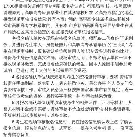
17:00携带相关证件证明材料到报名确认点进行现场审 核。按照属地
管理原则，高职高专应届毕业生在其学籍校所在 区高招办指定的地点
接受现场审核报名信息;具有本市户籍的 高职高专往届毕业生和被外
省市高职高专学校录取的、具有本 市户籍的高职高专应届毕业生在其
户籍所在区高招办指定的地 点接受现场审核报名信息。
各报名确认单位在现场审核报名信息时，须配备二代身份 证识别
仪，并进行考生本人、身份证照片和高职高专学籍学历 的“三比对”;考
生在现场审核时，报名确认单位须使用人脸 识别设备进行身份比对，
确保考生身份信息真实准确。现场审核期间，各报名确认单位一律不
接收现场补缴费。完成报名信息确认的考生，因本人原因不能参加考
试的，已进行 网上支付的考试费用不予退还。
4.各报名确认单位须按规定对考生的资格进行审核，要将 资格审
核责任明确到岗、落实到人，遴选熟悉业务、秉公办事 的人员专门负
责资格审核工作。审核人员必须严格按照国家和 本市有关规定，逐一
审核每位考生的资格，履行签字手续，并 对审核结果负责。
5.各报名确认单位须逐项审核考生的相关证件、证明等材 料，凡
相关材料不全或不实者，资格审核不予通过;所有审核 材料要留存电
子版材料或纸质版材料，以备查验。
6.考生在现场审核报名信息时，要在报名信息确认表上签 字确认
报名信息。报名信息确认表一式两份，一份存入考生档 案，一份区高
招办留存备查。