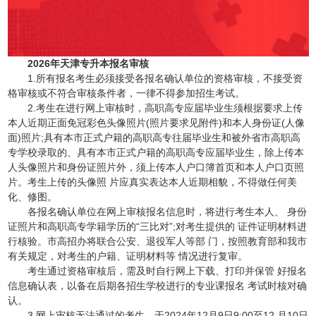
2026年天津专升本报名审核
1.所有报名考生必须接受各报名确认单位的资格审核，不接受资
格审核或不符合审核条件者，一律不得参加招生考试。
2.考生在进行网上审核时，高职高专应届毕业生须根据要求上传
本人近期正面免冠彩色头像照片(照片要求见附件)和本人身份证(人像
面)照片;具有本市正式户籍的高职高专往届毕业生和被外省市高职高
专学校录取的、具有本市正式户籍的高职高专应届毕业生，除上传本
人头像照片和身份证照片外，须上传本人户口簿首页和本人户口页照
片。考生上传的头像照 片应真实表达本人近期相貌，不得做任何美
化、修图。
各报名确认单位在网上审核报名信息时，将进行考生本人、 身份
证照片和高职高专学籍学历的“三比对”;对考生提供的 证件证明材料进
行核验。市高招办将联合公安、退役军人等部 门，按照教育部和我市
有关规定，对考生的户籍、证明材料等 情况进行复审。
考生通过资格审核后，需及时自行网上下载、打印并保管 好报名
信息确认表，以备在后期各招生学校进行的专业课报名 考试时核对确
认。
3.网上审核无法通过的考生，于2024年12月9日9:00至12 月10日