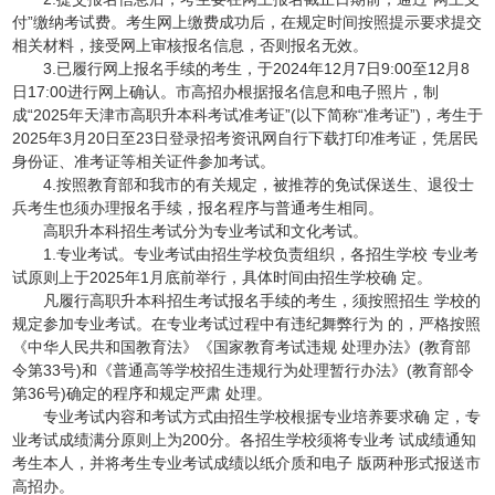
付”缴纳考试费。考生网上缴费成功后，在规定时间按照提示要求提交
相关材料，接受网上审核报名信息，否则报名无效。
3.已履行网上报名手续的考生，于2024年12月7日9:00至12月8
日17:00进行网上确认。市高招办根据报名信息和电子照片，制
成“2025年天津市高职升本科考试准考证”(以下简称“准考证”)，考生于
2025年3月20日至23日登录招考资讯网自行下载打印准考证，凭居民
身份证、准考证等相关证件参加考试。
4.按照教育部和我市的有关规定，被推荐的免试保送生、退役士
兵考生也须办理报名手续，报名程序与普通考生相同。
高职升本科招生考试分为专业考试和文化考试。
1.专业考试。专业考试由招生学校负责组织，各招生学校 专业考
试原则上于2025年1月底前举行，具体时间由招生学校确 定。
凡履行高职升本科招生考试报名手续的考生，须按照招生 学校的
规定参加专业考试。在专业考试过程中有违纪舞弊行为 的，严格按照
《中华人民共和国教育法》《国家教育考试违规 处理办法》(教育部
令第33号)和《普通高等学校招生违规行为处理暂行办法》(教育部令
第36号)确定的程序和规定严肃 处理。
专业考试内容和考试方式由招生学校根据专业培养要求确 定，专
业考试成绩满分原则上为200分。各招生学校须将专业考 试成绩通知
考生本人，并将考生专业考试成绩以纸介质和电子 版两种形式报送市
高招办。