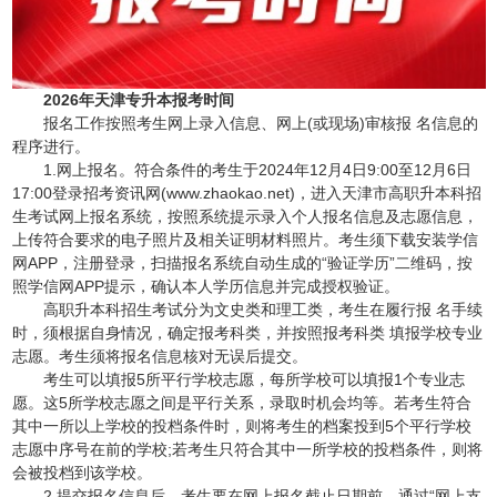
2026年天津专升本报考时间
报名工作按照考生网上录入信息、网上(或现场)审核报 名信息的
程序进行。
1.网上报名。符合条件的考生于2024年12月4日9:00至12月6日
17:00登录招考资讯网(www.zhaokao.net)，进入天津市高职升本科招
生考试网上报名系统，按照系统提示录入个人报名信息及志愿信息，
上传符合要求的电子照片及相关证明材料照片。考生须下载安装学信
网APP，注册登录，扫描报名系统自动生成的“验证学历”二维码，按
照学信网APP提示，确认本人学历信息并完成授权验证。
高职升本科招生考试分为文史类和理工类，考生在履行报 名手续
时，须根据自身情况，确定报考科类，并按照报考科类 填报学校专业
志愿。考生须将报名信息核对无误后提交。
考生可以填报5所平行学校志愿，每所学校可以填报1个专业志
愿。这5所学校志愿之间是平行关系，录取时机会均等。若考生符合
其中一所以上学校的投档条件时，则将考生的档案投到5个平行学校
志愿中序号在前的学校;若考生只符合其中一所学校的投档条件，则将
会被投档到该学校。
2.提交报名信息后，考生要在网上报名截止日期前，通过“网上支