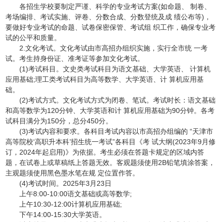
各招生学校要制定严谨、科学的专业考试方案(如命题、 制卷、
考场编排、考试实施、评卷、分数合成、分数登统及成 绩公布等)，
要做好专业考试的命题、试卷保密保管、考试组 织工作，确保专业考
试的公平和质量。
2.文化考试。文化考试由市高招办组织实施，实行全市统 一考
试。考生持身份证、准考证等参加文化考试。
(1)考试科目。文史类考试科目为语文基础、大学英语、 计算机
应用基础;理工类考试科目为高等数学、大学英语、计 算机应用基
础。
(2)考试方式。文化考试方式为闭卷、笔试。考试时长：语文基础
和高等数学为120分钟、大学英语和计 算机应用基础为90分钟。各考
试科目满分为150分，总分450分。
(3)考试内容和要求。各科目考试内容以市高招办组编的 “天津市
高等院校‘高职升本科’招生统一考试”各科目《考 试大纲(2023年9月修
订，2024年起启用)》为依据。考生必须在答题卡规定的区域内答
题，在试卷上或草稿纸上答题无效。客观题须使用2B铅笔填涂答案，
主观题须使用黑色墨水笔在规 定位置作答。
(4)考试时间。2025年3月23日
上午8:00-10:00语文基础或高等数学;
上午10:30-12:00计算机应用基础;
下午14:00-15:30大学英语。