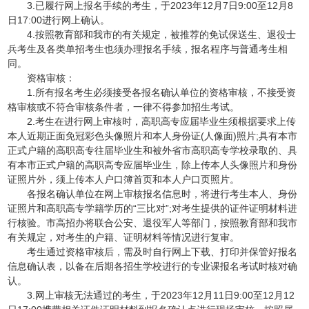
3.已履行网上报名手续的考生，于2023年12月7日9:00至12月8
日17:00进行网上确认。
4.按照教育部和我市的有关规定，被推荐的免试保送生、退役士
兵考生及各类单招考生也须办理报名手续，报名程序与普通考生相
同。
资格审核：
1.所有报名考生必须接受各报名确认单位的资格审核，不接受资
格审核或不符合审核条件者，一律不得参加招生考试。
2.考生在进行网上审核时，高职高专应届毕业生须根据要求上传
本人近期正面免冠彩色头像照片和本人身份证(人像面)照片;具有本市
正式户籍的高职高专往届毕业生和被外省市高职高专学校录取的、具
有本市正式户籍的高职高专应届毕业生，除上传本人头像照片和身份
证照片外，须上传本人户口簿首页和本人户口页照片。
各报名确认单位在网上审核报名信息时，将进行考生本人、身份
证照片和高职高专学籍学历的“三比对”;对考生提供的证件证明材料进
行核验。市高招办将联合公安、退役军人等部门，按照教育部和我市
有关规定，对考生的户籍、证明材料等情况进行复审。
考生通过资格审核后，需及时自行网上下载、打印并保管好报名
信息确认表，以备在后期各招生学校进行的专业课报名考试时核对确
认。
3.网上审核无法通过的考生，于
2023年12月11日9:00至12月12