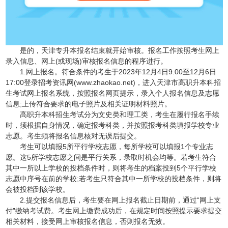
是的，天津专升本报名结束就开始审核。报名工作按照考生网上
录入信息、网上(或现场)审核报名信息的程序进行。
1.网上报名。符合条件的考生于
2023年12月4日9:00至12月6日
17:00
登录招考资讯网(www.zhaokao.net)，进入天津市高职升本科招
生考试网上报名系统，按照报名网页提示，录入个人报名信息及志愿
信息;上传符合要求的电子照片及相关证明材料照片。
高职升本科招生考试分为文史类和理工类，考生在履行报名手续
时，须根据自身情况，确定报考科类，并按照报考科类填报学校专业
志愿。考生须将报名信息核对无误后提交。
考生可以填报5所平行学校志愿，每所学校可以填报1个专业志
愿。这5所学校志愿之间是平行关系，录取时机会均等。若考生符合
其中一所以上学校的投档条件时，则将考生的档案投到5个平行学校
志愿中序号在前的学校;若考生只符合其中一所学校的投档条件，则将
会被投档到该学校。
2.提交报名信息后，考生要在网上报名截止日期前，通过“网上支
付”缴纳考试费。考生网上缴费成功后，在规定时间按照提示要求提交
相关材料，接受网上审核报名信息，否则报名无效。