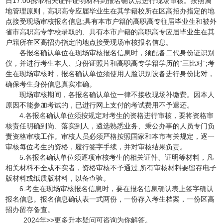
日17:00
携带相关证件证明材料到报名确认点进行现场审核。按照属
地管理原则，高职高专应届毕业生在其学籍校所在区高招办指定的地
点接受现场审核报名信息;具有本市户籍的高职高专往届毕业生和被外
省市高职高专学校录取的、具有本市户籍的高职高专应届毕业生在其
户籍所在区高招办指定的地点接受现场审核报名信息。
各报名确认单位在现场审核报名信息时，须配备二代身份证识别
仪，并进行考生本人、身份证照片和高职高专学籍学历的“三比对”;考
生在现场审核时，报名确认单位须使用人脸识别设备进行身份比对，
确保考生身份信息真实准确。
现场审核期间，各报名确认单位一律不接收现场补缴费。因本人
原因不能参加考试的，已进行网上支付的考试费用不予退还。
4.各报名确认单位须按规定对考生的资格进行审核，要将资格审
核责任明确到岗、落实到人，遴选熟悉业务、秉公办事的人员专门负
责资格审核工作。审核人员必须严格按照国家和本市有关规定，逐一
审核每位考生的资格，履行签字手续，并对审核结果负责。
5.各报名确认单位须逐项审核考生的相关证件、证明等材料，凡
相关材料不全或不实者，资格审核不予通过;所有审核材料要留存电子
版材料或纸质版材料，以备查验。
6.考生在现场审核报名信息时，要在报名信息确认表上签字确认
报名信息。报名信息确认表一式两份，一份存入考生档案，一份区高
招办留存备查。
2024年>>更多升本疑问可咨询为你解答。