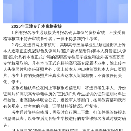
2025年天津专升本资格审核
1.所有报名考生必须接受各报名确认单位的资格审核，不接受资
格审核或不符合审核条件者，一律不得参加招生考试。
2.考生在进行网上审核时，高职高专应届毕业生须根据要求上传
本人近期正面免冠彩色头像照片(照片要求见附件)和本人身份证(人像
面)照片;具有本市正式户籍的高职高专往届毕业生和被外省市高职高
专学校录取的、具有本市正式户籍的高职高专应届毕业生，除上传本
人头像照片和身份证照片外，须上传本人户口簿首页和本人户口页照
片。考生上传的头像照片应真实表达本人近期相貌，不得做任何美
化、修图。
各报名确认单位在网上审核报名信息时，将进行考生本人、身份
证照片和高职高专学籍学历的“三比对”;对考生提供的证件证明材料进
行核验。市高招办将联合公安、退役军人等部门，按照教育部和我市
有关规定，对考生的户籍、证明材料等情况进行复审。
考生通过资格审核后，需及时自行网上下载、打印并保管好报名
信息确认表，以备在后期各招生学校进行的专业课报名考试时核对确
认。
以上就是2025年天津专升本资格审核，更多天津专升本报名时