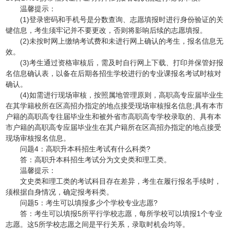
温馨提示：
(1)登录密码和手机号是分数查询、志愿填报时进行身份验证的关
键信息，考生须牢记并不要更改，否则将影响后续的志愿填报。
(2)未按时网上缴纳考试费和未进行网上确认的考生，报名信息无
效。
(3)考生通过资格审核后，需及时自行网上下载、打印并保管好报
名信息确认表，以备在后期各招生学校进行的专业课报名考试时核对
确认。
(4)如需进行现场审核，按照属地管理原则，高职高专应届毕业生
在其学籍校所在区高招办指定的地点接受现场审核报名信息;具有本市
户籍的高职高专往届毕业生和被外省市高职高专学校录取的、具有本
市户籍的高职高专应届毕业生在其户籍所在区高招办指定的地点接受
现场审核报名信息。
问题4：高职升本科招生考试有什么科类?
答：高职升本科招生考试分为文史类和理工类。
温馨提示：
文史类和理工类的考试科目存在差异，考生在履行报名手续时，
须根据自身情况，确定报考科类。
问题5：考生可以填报多少个学校专业志愿?
答：考生可以填报5所平行学校志愿，每所学校可以填报1个专业
志愿。这5所学校志愿之间是平行关系，录取时机会均等。