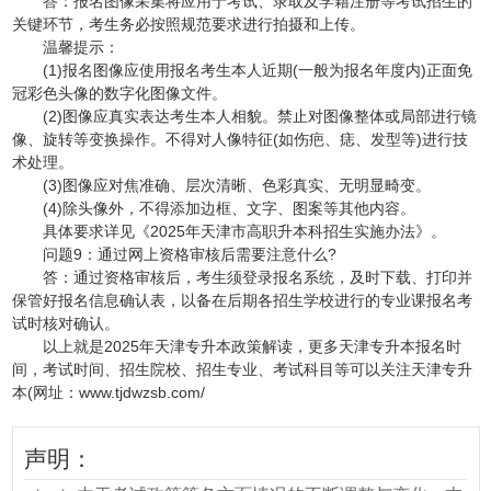
答：报名图像采集将应用于考试、录取及学籍注册等考试招生的
关键环节，考生务必按照规范要求进行拍摄和上传。
温馨提示：
(1)报名图像应使用报名考生本人近期(一般为报名年度内)正面免
冠彩色头像的数字化图像文件。
(2)图像应真实表达考生本人相貌。禁止对图像整体或局部进行镜
像、旋转等变换操作。不得对人像特征(如伤疤、痣、发型等)进行技
术处理。
(3)图像应对焦准确、层次清晰、色彩真实、无明显畸变。
(4)除头像外，不得添加边框、文字、图案等其他内容。
具体要求详见《2025年天津市高职升本科招生实施办法》。
问题9：通过网上资格审核后需要注意什么?
答：通过资格审核后，考生须登录报名系统，及时下载、打印并
保管好报名信息确认表，以备在后期各招生学校进行的专业课报名考
试时核对确认。
以上就是2025年天津专升本政策解读，更多天津专升本报名时
间，考试时间、招生院校、招生专业、考试科目等可以关注天津专升
本(网址：www.tjdwzsb.com/
声明：