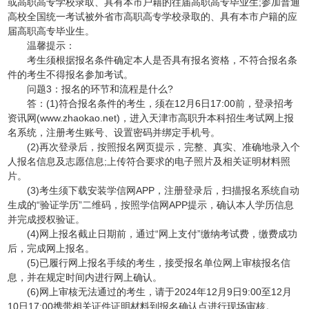
或高职高专学校录取、具有本市户籍的往届高职高专毕业生;参加普通
高校全国统一考试被外省市高职高专学校录取的、具有本市户籍的应
届高职高专毕业生。
温馨提示：
考生须根据报名条件确定本人是否具有报名资格，不符合报名条
件的考生不得报名参加考试。
问题3：报名的环节和流程是什么?
答：(1)符合报名条件的考生，须在12月6日17:00前，登录招考
资讯网(www.zhaokao.net)，进入天津市高职升本科招生考试网上报
名系统，注册考生账号、设置密码并绑定手机号。
(2)再次登录后，按照报名网页提示，完整、真实、准确地录入个
人报名信息及志愿信息;上传符合要求的电子照片及相关证明材料照
片。
(3)考生须下载安装学信网APP，注册登录后，扫描报名系统自动
生成的“验证学历”二维码，按照学信网APP提示，确认本人学历信息
并完成授权验证。
(4)网上报名截止日期前，通过“网上支付”缴纳考试费，缴费成功
后，完成网上报名。
(5)已履行网上报名手续的考生，接受报名单位网上审核报名信
息，并在规定时间内进行网上确认。
(6)网上审核无法通过的考生，请于2024年12月9日9:00至12月
10日17:00携带相关证件证明材料到报名确认点进行现场审核。