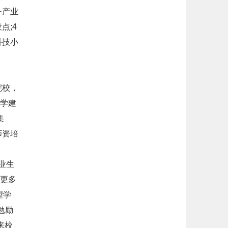
务产业
点;4
科技小
院校，
学建
集
师资培
业生
更多
望学
勉励
来校