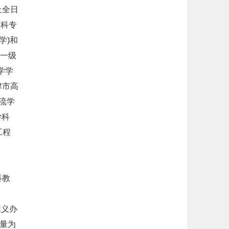
上全日
本科专
学)和
个一级
学学
津市高
流学
学科
工程
科教
主义办
质量为