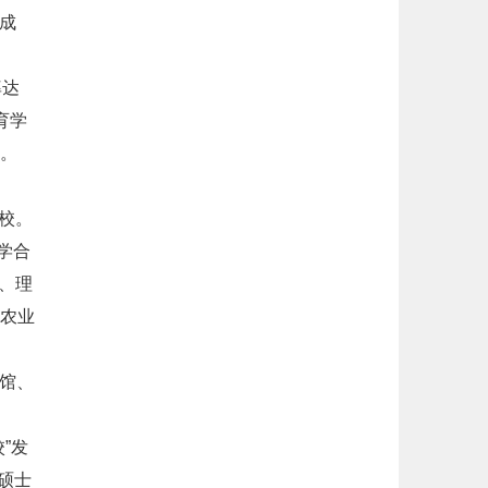
成
率达
育学
人。
校。
学合
、理
农业
馆、
”发
硕士