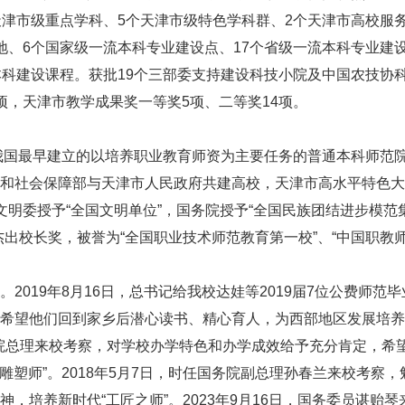
天津市级重点学科、5个天津市级特色学科群、2个天津市高校服
、6个国家级一流本科专业建设点、17个省级一流本科专业建设
本科建设课程。获批19个三部委支持建设科技小院及中国农技协
项，天津市教学成果奖一等奖5项、二等奖14项。
我国最早建立的以培养职业教育师资为主要任务的普通本科师范
和社会保障部与天津市人民政府共建高校，天津市高水平特色大
明委授予“全国文明单位”，国务院授予“全国民族团结进步模范
出校长奖，被誉为“全国职业技术师范教育第一校”、“中国职教
19年8月16日，总书记给我校达娃等2019届7位公费师范毕
希望他们回到家乡后潜心读书、精心育人，为西部地区发展培养
务院总理来校考察，对学校办学特色和办学成效给予充分肯定，希
雕塑师”。2018年5月7日，时任国务院副总理孙春兰来校考察，
，培养新时代“工匠之师”。2023年9月16日，国务委员谌贻琴