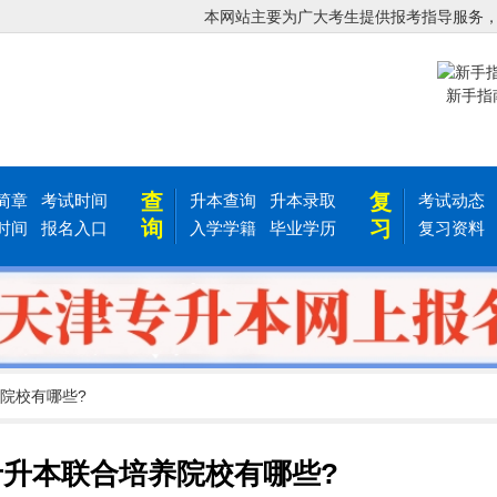
本网站主要为广大考生提供报考指导服务
新手指
查
复
简章
考试时间
升本查询
升本录取
考试动态
询
习
时间
报名入口
入学学籍
毕业学历
复习资料
养院校有哪些?
津专升本联合培养院校有哪些?