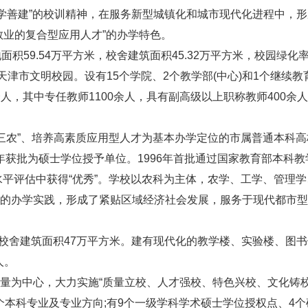
善学善建”的校训精神，在服务新型城镇化和城市现代化进程中，形
敬业的复合型应用人才”的办学特色。
59.54万平方米，校舍建筑面积45.32万平方米，校园绿化
评天津市文明校园。设有15个学院、2个教学部(中心)和1个继续教
0余人，其中专任教师1100余人，具有副高级以上职称教师400余
三农”、培养高素质应用型人才为基本办学定位的市属普通本科高
6年获批为硕士学位授予单位。1996年首批通过国家教育部本科教
水平评估中获得“优秀”。学校以农科为主体，农学、工学、管理学
的办学实践，形成了紧贴区域经济社会发展，服务于现代都市型
校舍建筑面积47万平方米。建有现代化的教学楼、实验楼、图书
人。
为中心，大力实施“质量立校、人才强校、特色兴校、文化铸校
9个本科专业及专业方向;有9个一级学科学术硕士学位授权点、4个