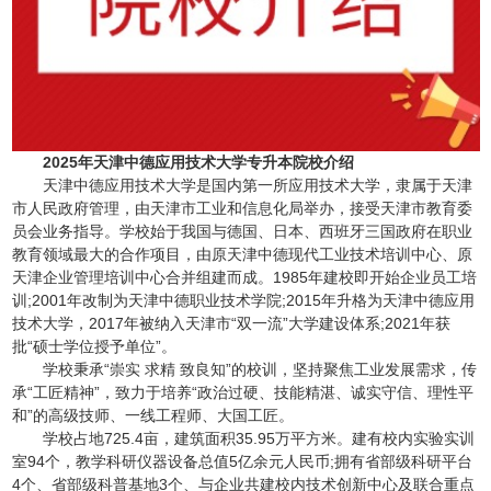
2025年天津中德应用技术大学专升本院校介绍
天津中德应用技术大学是国内第一所应用技术大学，隶属于天津
市人民政府管理，由天津市工业和信息化局举办，接受天津市教育委
员会业务指导。学校始于我国与德国、日本、西班牙三国政府在职业
教育领域最大的合作项目，由原天津中德现代工业技术培训中心、原
天津企业管理培训中心合并组建而成。1985年建校即开始企业员工培
训;2001年改制为天津中德职业技术学院;2015年升格为天津中德应用
技术大学，2017年被纳入天津市“双一流”大学建设体系;2021年获
批“硕士学位授予单位”。
学校秉承“崇实 求精 致良知”的校训，坚持聚焦工业发展需求，传
承“工匠精神”，致力于培养“政治过硬、技能精湛、诚实守信、理性平
和”的高级技师、一线工程师、大国工匠。
学校占地725.4亩，建筑面积35.95万平方米。建有校内实验实训
室94个，教学科研仪器设备总值5亿余元人民币;拥有省部级科研平台
4个、省部级科普基地3个、与企业共建校内技术创新中心及联合重点