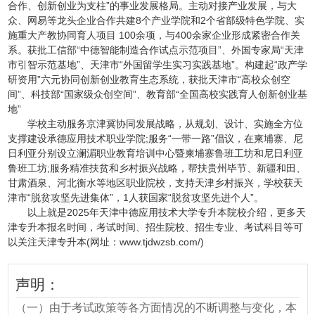
合作、创新创业为支柱”的事业发展格局。主动对接产业发展，与大
众、网易等龙头企业合作共建8个产业学院和2个省部级特色学院、实
施重大产教协同育人项目 100余项，与400余家企业形成紧密合作关
系。获批工信部“中德智能制造合作试点示范项目”、外国专家局“天津
市引智示范基地”、天津市“外国留学生实习实践基地”。构建起“政产学
研资用”六元协同创新创业教育生态系统，获批天津市“高校众创空
间”、科技部“国家级众创空间”、教育部“全国高校实践育人创新创业基
地”
学校主动服务京津冀协同发展战略，从规划、设计、实施全方位
支撑建设承德应用技术职业学院;服务“一带一路”倡议，在柬埔寨、尼
日利亚分别设立澜湄职业教育培训中心暨柬埔寨鲁班工坊和尼日利亚
鲁班工坊;服务精准扶贫和乡村振兴战略，帮扶贵州毕节、新疆和田、
甘肃酒泉、河北衡水等地区职业院校，支持天津乡村振兴，学校获天
津市“脱贫攻坚先进集体”，1人获国家“脱贫攻坚先进个人”。
以上就是2025年天津中德应用技术大学专升本院校介绍，更多天
津专升本报名时间，考试时间、招生院校、招生专业、考试科目等可
以关注天津专升本(网址：www.tjdwzsb.com/)
声明：
（一）由于考试政策等各方面情况的不断调整与变化，本