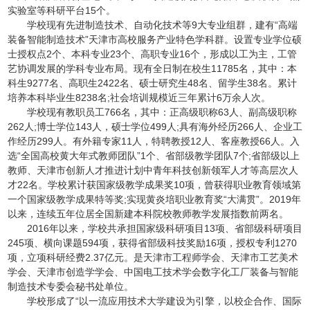
实验室等科研平台15个。
学校现有先进制造技术、自动化技术等9大专业组群，建有“高端
装备智能制造技术”天津市高校服务产业特色学科群。设置专业学位硕
士授权点2个、本科专业23个、高职专业16个，形成以工为主，工管
艺协调发展的学科专业布局。现有全日制在校生11785名，其中：本
科生9277名、高职生2422名、硕士研究生48名、留学生38名。累计
培养本科毕业生8238名;社会培训规模近三年累计6万余人次。
学校现有教职员工766名，其中：正高级职称63人、副高级职称
262人;博士学位143人，硕士学位499人;具有海外经历266人、企业工
作经历299人。有外籍专家11人，特聘教授12人、客座教授66人。入
选“全国高校黄大年式教师团队”1个、省部级教学团队7个;省部级以上
教师、天津市创新人才推进计划中青年科技创新领军人才等高层次人
才22名。学校累计获国家级教学成果奖10项，曾获得职业教育领域第
一个国家级教学成果特等奖;实现黄炎培职业教育奖“大满贯”。2019年
以来，连续五年位居全国新建本科院校教师教学发展指数前两名。
2016年以来，学校共承担国家级科研项目13项、省部级科研项目
245项、横向课题594项，获得省部级科技奖励16项，授权专利1270
项，立项科研经费2.37亿元。是天津市工程师学会、天津市工艺美术
学会、天津市创造学学会、中国电工技术学会数字化工厂装备与智能
制造技术专委会秘书处单位。
学校形成了“以一流应用技术大学建设为引擎，以校企合作、国际