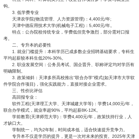
钩。
3. 低学费专业
天津农学院(物流管理、人力资源管理)：4,400元/年;
天津中德应用技术大学(机械电子工程)：5,400元/年。
特点：公办院校传统专业，学费低但竞争激烈，部分需对口报
考。
二、专升本的必要性
1. 就业门槛提升：本科学历已成多数企业招聘基础要求，专科生
平均起薪较本科生低20%-30%。
2. 职业发展空间：公务员考试、国企晋升、职称评定均对学历有
明确限制。
3. 政策倾斜：天津多所高校推出“联合办学”模式(如天津市大学软
件学院合作项目)，强化实践能力，直接对接企业需求。
三、性价比评估
高回报专业：
软件工程(天津理工大学、天津城建大学等)：学费14,000元/年，
联合办学模式，就业率超90%，平均起薪8K-12K。
学前教育(天津师范大学)：学费4,400元/年，政策扶持行业，人
才缺口大。
学制统一，均为2年制，时间成本低，适合快速提升竞争力。
专升本不仅是学历的提升，更是一次对未来的投资。2025年天津