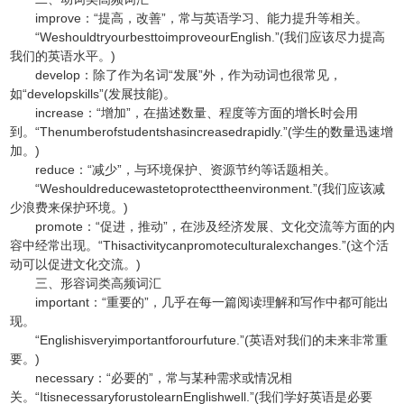
improve：“提高，改善”，常与英语学习、能力提升等相关。
“WeshouldtryourbesttoimproveourEnglish.”(我们应该尽力提高
我们的英语水平。)
develop：除了作为名词“发展”外，作为动词也很常见，
如“developskills”(发展技能)。
increase：“增加”，在描述数量、程度等方面的增长时会用
到。“Thenumberofstudentshasincreasedrapidly.”(学生的数量迅速增
加。)
reduce：“减少”，与环境保护、资源节约等话题相关。
“Weshouldreducewastetoprotecttheenvironment.”(我们应该减
少浪费来保护环境。)
promote：“促进，推动”，在涉及经济发展、文化交流等方面的内
容中经常出现。“Thisactivitycanpromoteculturalexchanges.”(这个活
动可以促进文化交流。)
三、形容词类高频词汇
important：“重要的”，几乎在每一篇阅读理解和写作中都可能出
现。
“Englishisveryimportantforourfuture.”(英语对我们的未来非常重
要。)
necessary：“必要的”，常与某种需求或情况相
关。“ItisnecessaryforustolearnEnglishwell.”(我们学好英语是必要