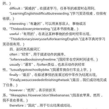
的。)
difficult：“困难的”，在描述学习、任务等的难度时会用到。
“LearningEnglishisdifficultbutrewarding.”(学习英语很难，但很有
收获。)
interesting：“有趣的”，可以用来形容人、事物或活
动。“Thisbookisveryinteresting.”(这本书很有趣。)
useful：“有用的”，在表达某种事物的价值时经常出现。
“ThisdictionaryisveryusefulforlearningEnglish.”(这本字典对学习
英语很有用。)
四、副词类高频词汇
often：“经常”，用于描述动作的频率。
“Ioftenreadbooksinmyfreetime.”(我经常在空闲时间读书。)
usually：“通常”，与often类似，也表示动作的经常
性。“Iusuallygotoschoolbybike.”(我通常骑自行车去上学。)
finally：“最后”，在叙述事情的发展过程中常作为结尾出现。
“Finally,wesucceededinfinishingthetask.”(最后，我们成功地完成
了任务。)
however：“然而”，表示转折关
系。“Ilikeapples.However,Idon'tlikebananas.”(我喜欢苹果。然而，
我不喜欢香蕉。)
therefore：“因此”，用于引出结果或结论。