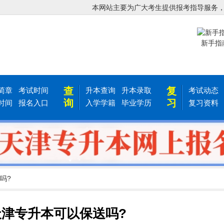
本网站主要为广大考生提供报考指导服务
新手指
查
复
简章
考试时间
升本查询
升本录取
考试动态
询
习
时间
报名入口
入学学籍
毕业学历
复习资料
吗?
年天津专升本可以保送吗?