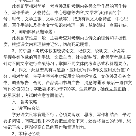
此类题型相对简单，考点涉及到考纲内各类文学作品的写作特
点、写作手法、人物特点、中心思想等内容;文学常识(作者的字、
号，时代，文学主张，文学成就等)。把所有课文人物特点、中心思
想、写作手法以及作者文学常识都梳理一遍，脉络清晰、查漏补缺。
2、词语解释及翻译题：
此类题型难度一般，主要考查对考纲内古诗文的理解和掌握程
度。根据课文内容理解并记忆，切勿死记硬背。
3、简析题：考试体裁围绕议论文、记叙文、说明文、小说等，
掌握各类体裁的写作手法、文章主旨、社会影响等。此类型考题主要
针对不同文章进行专项练习，掌握不同文体的考查形式和答题要点。
4、作文：此题型共有两道题：应用文写作和作文应用文分值10
分，相对简单，主要考察考生对应用文的掌握情况，文体涉及公务文
书、调查报告、合同、产品说明书与广告、消息与通讯;最后一道作文
写作分值50分，字数要求不少于700字。注意审题，确保立意正确，
积累素材，考试时注意卷面整洁。
六、备考攻略
1、读写结合法
学好语文只靠背是不行，必须要阅读、思考、写作相结合。平时
要多阅读，阅读过程中不仅要把重点记下来，还要将自己的思考、想
法记下来，逐渐提高自己的写作和背诵能力。
2、零碎记忆法