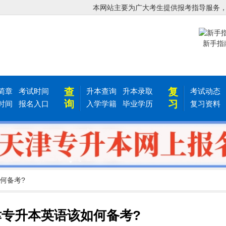
本网站主要为广大考生提供报考指导服务
新手指
查
复
简章
考试时间
升本查询
升本录取
考试动态
询
习
时间
报名入口
入学学籍
毕业学历
复习资料
如何备考?
天津专升本英语该如何备考?