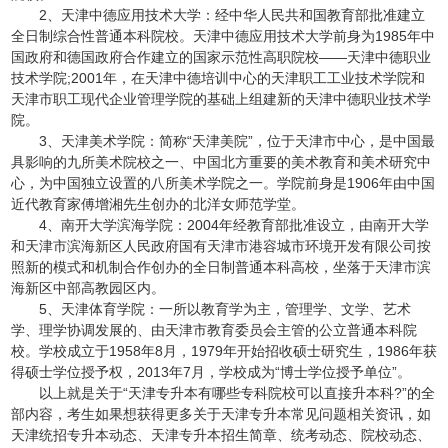
2、天津中德应用技术大学：经中华人民共和国教育部批准建立
全日制综合性普通本科院校。天津中德应用技术大学前身为1985年中
国政府和德国政府合作建立的国家示范性高职院校——天津中德职业
技术学院;2001年，在天津中德培训中心的天津职工工业技术学院和
天津市职工现代企业管理学院的基础上组建新的天津中德职业技术学
院。
3、天津美术学院：简称“天津美院”，位于天津市中心，是中国最
具影响的九所美术院校之一、中国北方重要的美术教育和美术研究中
心，为中国独立设置的八所美术学院之一。学院前身是1906年由中国
近代教育家傅增湘先生创办的北洋女师范学堂。
4、南开大学滨海学院：2004年经教育部批准设立，由南开大学
和天津市滨海新区人民政府国有天津市港容城市环境开发有限公司按
照新的模式和机制合作创办的全日制普通本科高校，坐落于天津市滨
海新区中部高教园区内。
5、天津体育学院：一所以教育学为主，管理学、文学、艺术
学、理学协调发展的、由天津市教育委员会主管的公立普通本科院
校。学校成立于1958年8月，1979年开始招收硕士研究生，1986年获
得硕士学位授予权，2013年7月，学校成为“博士学位授予单位”。
以上就是关于“天津专升本有哪些专科院校可以直接升本科?”的全
部内容，考生如果想获得更多关于天津专升本常见问题相关资讯，如
天津统招专升本动态、天津专升本招生简章、统考动态、院校动态、