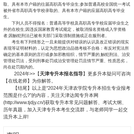
取、具有本市户籍的往届高职高专毕业生;参加普通高校全国统一考试
被外省市高职高专学校录取的、具有本市户籍的应届高职高专毕业
生。
下列人员不得报名：普通高等学校及高职高专学校应届毕业生之
外的在校生;因违反国家教育考试规定，被取消报名资格或入学资格
者;因触犯刑法已被有关部门采取强制措施或正在服刑者。
考生有下列情形之一且未能提供对错误的认识及改正错误的现实
表现等证明材料的，认定为思想政治品德考核不合格：有反对宪法所
确定的基本原则的言行或参加邪教组织，情节严重的;触犯刑法、治安
管理处罚法，受到刑事处罚或治安管理处罚且情节严重、性质恶劣，
尚在处罚期内的。
2024年>>【
天津专升本报名指导
】更多升本疑问可咨询
【在线老师】为你解答。
【结尾】以上是“2024年天津农学院专升本招生专业报考
范围是什么?”的内容，关注天津达闻专升本网
(http://www.tjdjy.cn/)获取专升本常见问题解答、考试大纲、
历年真题，加入天津专升本考生交流群，与老师同学一起交
流升本上岸!