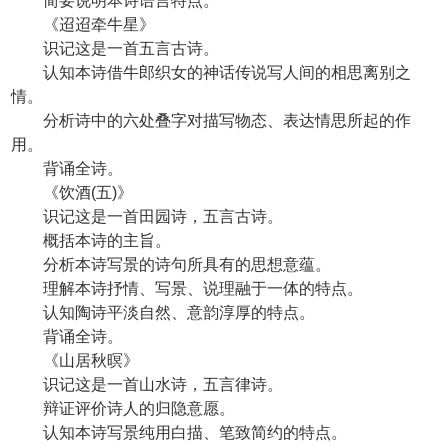
简要说明本诗语言特点。
《迢迢牵牛星》
识记这是一首五言古诗。
认知本诗借牛郎织女的神话传说写人间的相思离别之
情。
分析诗中的六处叠字对描写物态、表达情思所起的作
用。
背诵全诗。
《饮酒(五)》
识记这是一首田园诗，五言古诗。
概括本诗的主旨。
分析本诗写景的诗句所具有的思想意蕴。
理解本诗抒情、写景、说理融于一体的特点。
认知陶诗平淡自然、意韵淳厚的特点。
背诵全诗。
《山居秋暝》
识记这是一首山水诗，五言律诗。
辩证评价诗人的归隐意愿。
认知本诗写景纯用白描、笔致简约的特点。