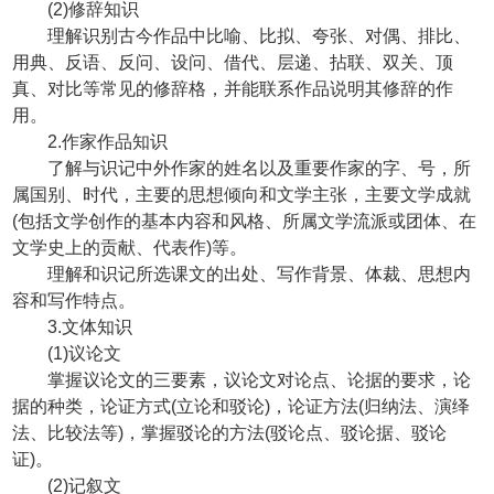
(2)修辞知识
理解识别古今作品中比喻、比拟、夸张、对偶、排比、
用典、反语、反问、设问、借代、层递、拈联、双关、顶
真、对比等常见的修辞格，并能联系作品说明其修辞的作
用。
2.作家作品知识
了解与识记中外作家的姓名以及重要作家的字、号，所
属国别、时代，主要的思想倾向和文学主张，主要文学成就
(包括文学创作的基本内容和风格、所属文学流派或团体、在
文学史上的贡献、代表作)等。
理解和识记所选课文的出处、写作背景、体裁、思想内
容和写作特点。
3.文体知识
(1)议论文
掌握议论文的三要素，议论文对论点、论据的要求，论
据的种类，论证方式(立论和驳论)，论证方法(归纳法、演绎
法、比较法等)，掌握驳论的方法(驳论点、驳论据、驳论
证)。
(2)记叙文