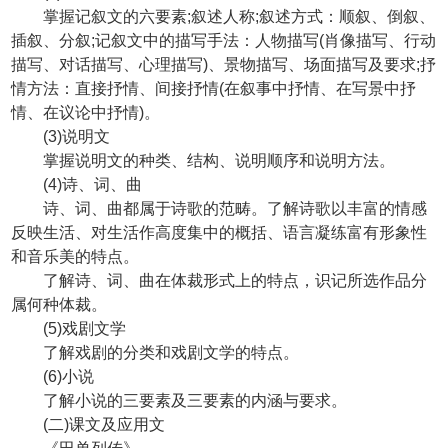
掌握记叙文的六要素;叙述人称;叙述方式：顺叙、倒叙、
插叙、分叙;记叙文中的描写手法：人物描写(肖像描写、行动
描写、对话描写、心理描写)、景物描写、场面描写及要求;抒
情方法：直接抒情、间接抒情(在叙事中抒情、在写景中抒
情、在议论中抒情)。
(3)说明文
掌握说明文的种类、结构、说明顺序和说明方法。
(4)诗、词、曲
诗、词、曲都属于诗歌的范畴。了解诗歌以丰富的情感
反映生活、对生活作高度集中的概括、语言凝练富有形象性
和音乐美的特点。
了解诗、词、曲在体裁形式上的特点，识记所选作品分
属何种体裁。
(5)戏剧文学
了解戏剧的分类和戏剧文学的特点。
(6)小说
了解小说的三要素及三要素的内涵与要求。
(二)课文及应用文