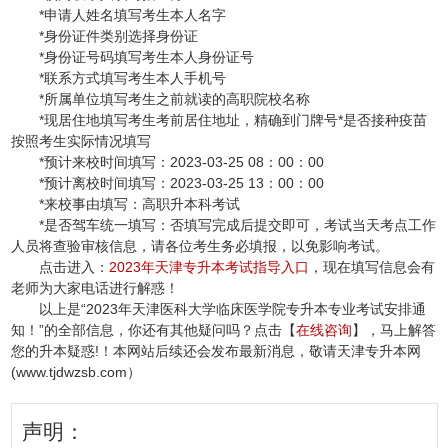
*申请人姓名填写考生本人名字
*身份证件类别选择身份证
*身份证号码填写考生本人身份证号
*联系方式填写考生本人手机号
*所属单位填写考生之前就读的高职院校名称
*现居住地填写考生考前居住地址，精确到门牌号*是否接种疫苗
按照考生实际情况填写
*预计来校时间填写：2023-03-25 08：00：00
*预计离校时间填写：2023-03-25 13：00：00
*来校事由填写：高职升本科考试
*是否驾车统一填写：否填写完成后提交即可，考试当天考点工作
人员将查验审核信息，请各位考生务必填报，以免影响考试。
点击进入：
2023年天津专升本考试指导入口
，现在填写信息会有
老师为大家电话进行解惑！
以上是“2023年天津医科大学临床医学院专升本专业考试安排通
知！
”的全部信息，你还有其他疑问吗？点击【
在线咨询
】，马上解答
您的升本疑惑!！
本网站后续还会发布最新消息，敬请天津专升本网
(www.tjdwzsb.com）
声明：