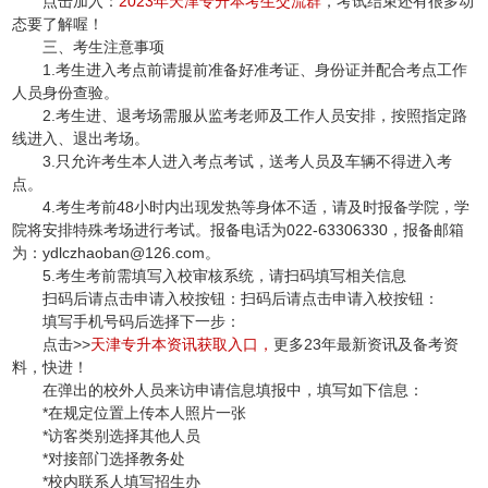
点击加入：
2023年天津专升本考生交流群
，考试结束还有很多动
态要了解喔！
三、考生注意事项
1.考生进入考点前请提前准备好准考证、身份证并配合考点工作
人员身份查验。
2.考生进、退考场需服从监考老师及工作人员安排，按照指定路
线进入、退出考场。
3.只允许考生本人进入考点考试，送考人员及车辆不得进入考
点。
4.考生考前48小时内出现发热等身体不适，请及时报备学院，学
院将安排特殊考场进行考试。报备电话为022-63306330，报备邮箱
为：ydlczhaoban@126.com。
5.考生考前需填写入校审核系统，请扫码填写相关信息
扫码后请点击申请入校按钮：扫码后请点击申请入校按钮：
填写手机号码后选择下一步：
点击>>
天津专升本资讯获取入口
，
更多23年最新资讯及备考资
料，快进！
在弹出的校外人员来访申请信息填报中，填写如下信息：
*在规定位置上传本人照片一张
*访客类别选择其他人员
*对接部门选择教务处
*校内联系人填写招生办