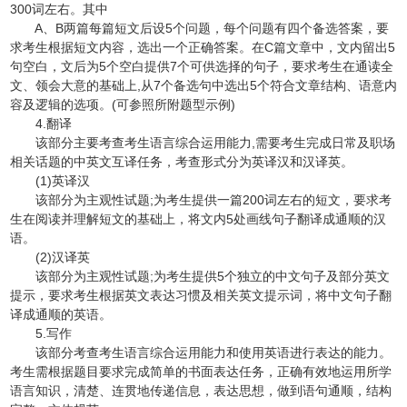
300词左右。其中
A、B两篇每篇短文后设5个问题，每个问题有四个备选答案，要
求考生根据短文内容，选出一个正确答案。在C篇文章中，文内留出5
句空白，文后为5个空白提供7个可供选择的句子，要求考生在通读全
文、领会大意的基础上,从7个备选句中选出5个符合文章结构、语意内
容及逻辑的选项。(可参照所附题型示例)
4.翻译
该部分主要考查考生语言综合运用能力,需要考生完成日常及职场
相关话题的中英文互译任务，考查形式分为英译汉和汉译英。
(1)英译汉
该部分为主观性试题;为考生提供一篇200词左右的短文，要求考
生在阅读并理解短文的基础上，将文内5处画线句子翻译成通顺的汉
语。
(2)汉译英
该部分为主观性试题;为考生提供5个独立的中文句子及部分英文
提示，要求考生根据英文表达习惯及相关英文提示词，将中文句子翻
译成通顺的英语。
5.写作
该部分考查考生语言综合运用能力和使用英语进行表达的能力。
考生需根据题目要求完成简单的书面表达任务，正确有效地运用所学
语言知识，清楚、连贯地传递信息，表达思想，做到语句通顺，结构