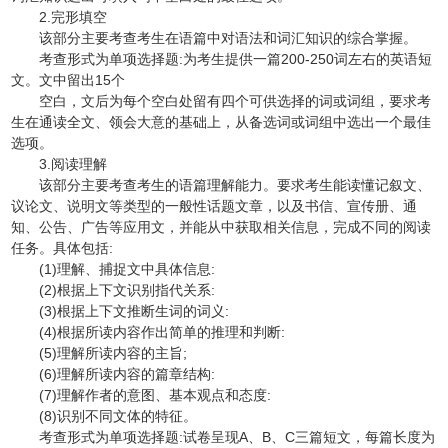
2.完形填空
该部分主要考查考生在语篇中对语法和词汇知识的综合掌握。
考查形式为单项选择题:为考生提供一篇200-250词左右的英语短
文。文中留出15个
空白，文后为每个空白处留有四个可供选择的词或词组，要求考
生在通读全文、领会大意的基础上，从备选词或词组中选出一个最佳
选项。
3.阅读理解
该部分主要考查考生的语篇理解能力。要求考生能读懂记叙文、
议论文、说明文等类型的一般性话题文章，以及书信、宣传册、通
知、公告、广告等应用文，并能从中获取相关信息，完成不同的阅读
任务。具体包括:
(1)理解、捕捉文中具体信息:
(2)根据上下文识别指代关系:
(3)根据上下文推断生词的词义:
(4)根据所读内容作出简单的推理和判断:
(5)理解所读内容的主旨;
(6)理解所读内容的篇章结构:
(7)理解作者的意图、基本观点和态度:
(8)识别不同文体的特征。
考查形式为单项选择题:试卷呈现A、B、C三篇短文，每篇长度为