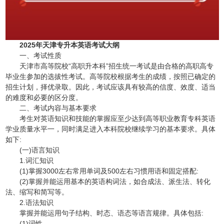
2025年天津专升本英语考试大纲
一、考试性质
天津市高等院校“高职升本科”招生统一考试是由合格的高职高专
毕业生参加的选拔性考试。高等院校根据考生的成绩，按照已确定的
招生计划，择优录取。因此，考试应该具有较高的信度、效度、适当
的难度和必要的区分度。
二、考试内容与基本要求
考生对英语知识和技能的掌握应至少达到高等职业教育专科英语
学业质量水平一，同时满足进入本科院校继续学习的基本要求。具体
如下:
(一)语言知识
1.词汇知识
(1)掌握3000左右常用单词及500左右习惯用语和固定搭配:
(2)掌握并能运用基本的英语构词法，如合成法、派生法、转化
法、缩写和简写等。
2.语法知识
掌握并能运用句子结构、时态、语态等语言规律。具体包括:
(1)词性