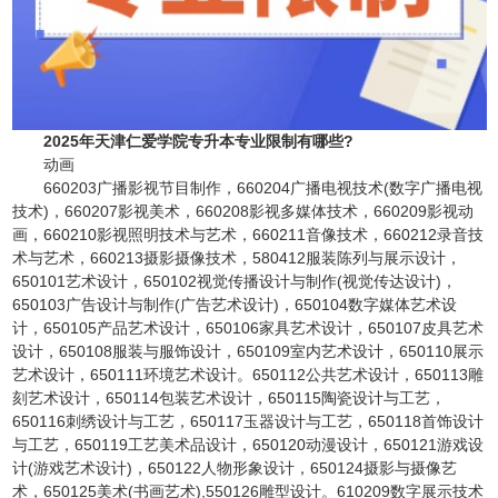
2025年天津仁爱学院专升本专业限制有哪些?
动画
660203广播影视节目制作，660204广播电视技术(数字广播电视
技术)，660207影视美术，660208影视多媒体技术，660209影视动
画，660210影视照明技术与艺术，660211音像技术，660212录音技
术与艺术，660213摄影摄像技术，580412服装陈列与展示设计，
650101艺术设计，650102视觉传播设计与制作(视觉传达设计)，
650103广告设计与制作(广告艺术设计)，650104数字媒体艺术设
计，650105产品艺术设计，650106家具艺术设计，650107皮具艺术
设计，650108服装与服饰设计，650109室内艺术设计，650110展示
艺术设计，650111环境艺术设计。650112公共艺术设计，650113雕
刻艺术设计，650114包装艺术设计，650115陶瓷设计与工艺，
650116刺绣设计与工艺，650117玉器设计与工艺，650118首饰设计
与工艺，650119工艺美术品设计，650120动漫设计，650121游戏设
计(游戏艺术设计)，650122人物形象设计，650124摄影与摄像艺
术，650125美术(书画艺术),550126雕型设计。610209数字展示技术