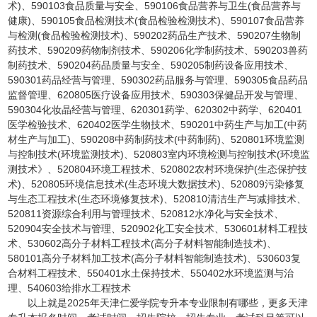
术)、590103食品质量与安全、590106食品营养与卫生(食品营养与
健康)、590105食品检测技术(食品检验检测技术)、590107食品营养
与检测(食品检验检测技术)、590202药品生产技术、590207生物制
药技术、590209药物制剂技术、590206化学制药技术、590203兽药
制药技术、590204药品质量与安全、590205制药设备应用技术、
590301药品经营与管理、590302药品服务与管理、590305食品药品
监督管理、620805医疗设备应用技术、590303保健品开发与管理、
590304化妆晶经营与管理、620301药学、620302中药学、620401
医学检验技术、620402医学生物技术、590201中药生产与加工(中药
材生产与加工)、590208中药制药技术(中药制药)、520801环境监测
与控制技术(环境监测技术)、520803室内环境检测与控制技术(环境监
测技术》、520804环境工程技术、520802农村环境保护(生态保护技
术)、520805环境信息技术(生态环境大数据技术)、520809污染修复
与生态工程技术(生态环境修复技术)、520810清洁生产与减排技术、
520811资源综合利用与管理技术、520812水净化与安全技术、
520904安全技术与管理、520902化工安全技术、530601材料工程技
术、530602高分子材料工程技术(高分子材料智能制造技术)、
580101高分子材料加工技术(高分子材料智能制造技术)、530603复
合材料工程技术、550401水土保持技术、550402水环境监测与治
理、540603给排水工程技术
以上就是2025年天津仁爱学院专升本专业限制有哪些，更多天津