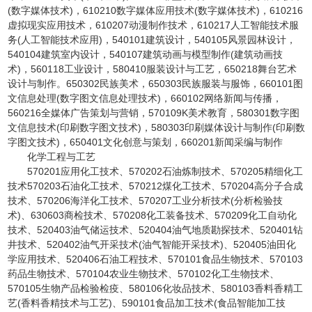
(数字媒体技术)，610210数字媒体应用技术(数字媒体技术)，610216
虚拟现实应用技术，610207动漫制作技术，610217人工智能技术服
务(人工智能技术应用)，540101建筑设计，540105风景园林设计，
540104建筑室内设计，540107建筑动画与模型制作(建筑动画技
术)，560118工业设计，580410服装设计与工艺，650218舞台艺术
设计与制作。650302民族美术，650303民族服装与服饰，660101图
文信息处理(数字图文信息处理技术)，660102网络新闻与传播，
560216全媒体广告策划与营销，570109K美术教育，580301数字图
文信息技术(印刷数字图文技术)，580303印刷媒体设计与制作(印刷数
字图文技术)，650401文化创意与策划，660201新闻采编与制作
化学工程与工艺
570201应用化工技术、570202石油炼制技术、570205精细化工
技术570203石油化工技术、570212煤化工技术、570204高分子合成
技术、570206海洋化工技术、570207工业分析技术(分析检验技
术)、630603商检技术、570208化工装备技术、570209化工自动化
技术、520403油气储运技术、520404油气地质勘探技术、520401钻
井技术、520402油气开采技术(油气智能开采技术)、520405油田化
学应用技术、520406石油工程技术、570101食品生物技术、570103
药品生物技术、570104农业生物技术、570102化工生物技术、
570105生物产品检验检疫、580106化妆品技术、580103香料香精工
艺(香料香精技术与工艺)、590101食品加工技术(食品智能加工技