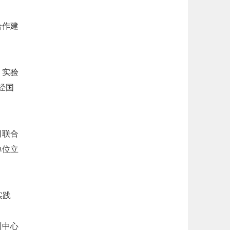
合作建
、实验
经国
司联合
单位立
实践
训中心