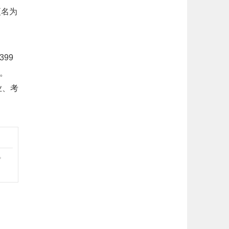
更名为
99
。
业、考
。