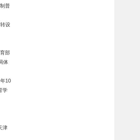
制普
院转设
育部
局体
年10
育学
天津