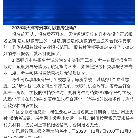
2025年天津专升本可以换专业吗?
报名前可以，报名后不可以。天津普通高校专升本在没有正式报
名之前,是可以换专业的，但是,前提是你所换的专业是符合报考要求
的，具体参照各院校专业报考范围。 报名时候就要确定专业了，确定
好的专业报名后就不能更换了。
1.高职升本科招生考试分为文史类和理工类，考生在履行报名手
续时，须根据自身情况，确定报考科类，并按照报考科类填报学校专
业志愿。考生须将报名信息核对无误后提交。
考生可以填报5所平行学校志愿，每所学校可以填报1个专业志
愿。这5所学校志愿之间是平行关系，录取时机会均等。若考生符合
其中一所以上学校的投档条件时，则将考生的档案投到5个平行学校
志愿中序号在前的学校;若考生只符合其中一所学校的投档条件，则将
会被投档到该学校。
2.提交报名信息后，考生要在网上报名截止日期前，通过“网上支
付”缴纳考试费。考生网上缴费成功后，在规定时间按照提示要求提交
相关材料，接受网上审核报名信息，否则报名无效。
3.已履行网上报名手续的考生，于2023年12月7日9:00至12月8
日17:00进行网上确认。