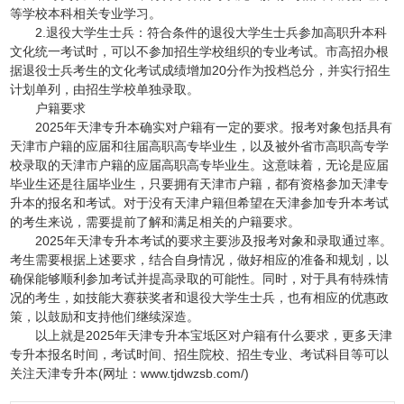
等学校本科相关专业学习。
2.退役大学生士兵：符合条件的退役大学生士兵参加高职升本科
文化统一考试时，可以不参加招生学校组织的专业考试。市高招办根
据退役士兵考生的文化考试成绩增加20分作为投档总分，并实行招生
计划单列，由招生学校单独录取。
户籍要求
2025年天津专升本确实对户籍有一定的要求。报考对象包括具有
天津市户籍的应届和往届高职高专毕业生，以及被外省市高职高专学
校录取的天津市户籍的应届高职高专毕业生。这意味着，无论是应届
毕业生还是往届毕业生，只要拥有天津市户籍，都有资格参加天津专
升本的报名和考试。对于没有天津户籍但希望在天津参加专升本考试
的考生来说，需要提前了解和满足相关的户籍要求。
2025年天津专升本考试的要求主要涉及报考对象和录取通过率。
考生需要根据上述要求，结合自身情况，做好相应的准备和规划，以
确保能够顺利参加考试并提高录取的可能性。同时，对于具有特殊情
况的考生，如技能大赛获奖者和退役大学生士兵，也有相应的优惠政
策，以鼓励和支持他们继续深造。
以上就是2025年天津专升本宝坻区对户籍有什么要求，更多天津
专升本报名时间，考试时间、招生院校、招生专业、考试科目等可以
关注天津专升本(网址：www.tjdwzsb.com/)