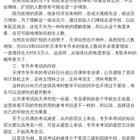
在疫情延续的当下扩招政策是否还会继续?答案是肯定的，不仅
会继续，扩招的人数很有可能会进一步增加。
因为疫情的原因，很多经济实体倒闭，造成大规模失业，就业压
力增加，为了缓解这一就业压力，通过鼓励人们继续走进学校，以此
来延迟就业，这也不失为一种有效的缓解措施，所以从这个角度来
看，会尽可能地增加在校生人数。
当然在全国扩招的大趋势下，天津自然也不例外。虽然招生人数
增加，但2019和2020年天津市专升本的报名人数却并未显著增加，
一直维持在大约5.5万人。这说明，从报录比的角度来说，考取本科的
概率更大了。
三、专升本考试的内容
天津市专升本的考试科目分成公共课和专业课，公共课除了英语
和计算机之外，还有文理科之分，文科考语文，理科考数学。
这样的分科方式使得高考时数学不好的同学也不用过于紧张，考
生可以选择性的避开数学。
公共课考试由天津市统一命题，专业课则由各个学校自主命题，
这意味着不同的学校所用的参考书目是不一样的，所以说，选择适合
自己的学校也尤为重要。
至于公共课的考试难度，从内容层次上来说，专升本考试的知识
层次要比高考高一些，可是从题型上来说，专升本考试的题型又比较
固定，不如高考灵活。
以英语为例，英语考试的难度介于英语三级到四级中间，但是阅