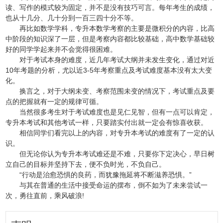
读、写作的模式较为固定，并不是没有技巧可言。每年考生的成绩，
也从十几分、几十分到一百三四十分不等。
再比如数学学科，专升本数学考察的主要是微积分的内容，比高
中阶段的知识深了一层，但是考察内容都比较基础，高中数学基础较
好的同学学起来并不会觉得很困难。
对于考试本身的难度，近几年考试大纲并未发生变化，通过对近
10年考题的分析，尤以近3-5年考察重点及考试难度基本没有太大变
化。
换言之，对于大纲未变、考察范围未变的情况下，考试重点及要
点的把握就有一定的规律可循。
当然很多考生对于考试难度也是见仁见智，但有一点可以肯定，
专升本考试和其他考试一样，只要踏实付出就一定会有惊喜收获。
相信同学们看完以上的内容，对专升本考试的难度有了一定的认
识。
但无论你认为专升本考试难还是不难，只要你下定决心，早日树
立自己的目标并坚持下去，便不负时光，不负自己。
“行动是治愈恐惧的良药，而犹豫拖延将不断滋养恐惧。”
与其在普通的生活中接受命运的摆布，倒不如为了未来尝试一
次，勇往直前，乘风破浪!