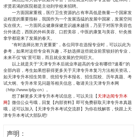
求贤若渴的医院都是主动到学校来招聘。
一方面国家重视，医疗卫生资源的占有率高低是衡量一个国家发
达程度的重要指标，我国作为一个发展迅猛的发展中国家，发展空间
实在很大。一方面民众健康保健意识越来越强，乃至于对医学美容也
分外迷恋，西医的外科美容、口腔美容，中医的康复与美容、针灸推
拿学都迎来了发展的春天。
“有时选择比努力更重要”，各位同学在选报专业时，可以以此为
参考，如果对这些专业有兴趣，不妨选择这些就业前景较好的专业，
未来不仅“钱”景可期，而且就业发展的空间巨大。
以上就是关于“天津专升本后就业率超高的专业有哪些?速看!”
的
全部内容，考生如果想获得更多关于天津专升本复习方法相关资讯，
如天津专升本招生简章、统招专升本报名、招生院校、历年真题、考
试大纲、专升本常见问题等相关信息，敬请关注天津专升本网
（http://www.tjdjy.cn）。
想了解更多天津专升本考试信息，可以关注【
天津达闻专升本
网
】微信公众号哦，回复【内部资料】即可免费获取天津专升本真题
哦，还可以加入【天津专升本考试交流群】为你在线解答，快跟上天
津专升本考试大部队吧!
声明：