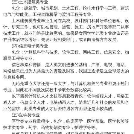
(三)土木建筑类专业
包含：建筑学、城市规划、土木工程、给排水科学与工程、建筑
电气与智能化、工程道路桥梁与渡河工程等专业。
土木建筑类专业毕业生可在高校、设计部门和科研单位教学、设
计、研究工作，也可以在管理、运营、施工、房地产开发等部门从事
技术工作，就业门路是比较宽的。如果是女同学学此类专业建议还是
在升本后继续考研，去设计院相关部门，或者向造价方向发展。
(四)信息电子类专业
包含：计算机科学与技术、软件工程、网络工程、信息安全、物
联网工程等专业。
信息积累和传播，是人类文明进步的基础，广播、电视、电话、
网络信息已成为人类最大的资源及财富，我国正逐渐建立全球最大的
信息服务网。
无论是重点大学还是一般大学，与计算机相关的专业都属于热门
专业，因此在不同批次院校中录取分数都比较高。
以下四类计算机人才比较容易获得青睐：软件编程人才，网络工
程人才，信息安全人才，电脑动画人才。随着近几年社会的发展和企
业的需求，此类专业的人才薪资待遇各方面都还是比较高的。
(五)医学类专业
医学类专业数量很多，包含：临床医学，医学影像、医学检验等
技术类专业，药学、药物制剂类专业，护理学等等。
虽然总有人说学医如何辛苦，但在就业时医学专业都气定神闲，