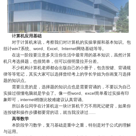
计算机应用基础
对于计算机来说，考察我们对计算机的实操掌握和基本知识。包
括计win7系统、word、Excel、Internet网络基础等等。
在这一阶段要注意多关注你生活中最常用的基本知识，虽然计算
机只考选择题，也很简单，但可以很明显拉开分差。
不少机构计算机老师都会出版自己的小册子，包含按键、背诵规
律等等笔记，其实大家可以选择曾经考上的学长学姐为你画复习选择
题的知识点。
需要注意的是，选择题的知识点也是需要背诵的，不要以为自己
实操过很懂电脑就是学会了。像一些word、excel简单看过实操有印
象即可，internet稍微比较难建议认真背诵。
所以各位同学在计算机这一块计算机千万不用死记硬背，如果你
连按键和操作步骤都要背的话，就当我没讲过......
高等数学
本阶段学习数学，复习基础是重中之重，特别是对于公式的理解
与运用。