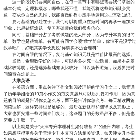
这一阶段我们要问问自己，在每一章节中有哪些需要我们掌握的
基本公式、定理和概念，哪些我还不懂，我能否将这些知识融会贯
通，变成你自己的思维，我能否做到得心应手地运用这些基础知识。
复习基础的好处在于，我们可以将重点在短时间内再学一遍加深
印象，比起钻研难题，复习基础带给我们很多信心。
同时，基础部分占了考试试题的绝大部分，因为专升本真的很简
单，数学也是很简单。有可能有同学会喷“数学简单，你怕不是没学过
数学吧!” ，好吧其实学长想说“你确实不适合理科”
在时间有限的情况下，复习基础知识无疑是性价比最高的选择。
当然，希望数学好的同学，可以再多探究一些题目。如果本身基
础比较薄弱，还是选择基础知识比较好，可以扬长避短，没必要把时
间浪费在难题上。
大学英语
在英语方面，重点关注了作文和阅读理解的学习作文上，我背诵
了历年学姐给的10篇小作文的范文真题只可以起到复习作用，因为真
题的目的就是告诉你会怎么考，而不是告诉你怎么考。每天精读两篇
阅读理解，这样安排也是足够的。最后在新题型和翻译以及完形上，
大家也要安排一些时间专门复习，这些题目的分数虽然不多，但是也
需要去争取一下。
以上就是关于“天津专升本理科生如何准备？”
的全部内容，考生
如果想获得更多关于天津专升本复习方法相关资讯，如天津专升本招
生简章、统招专升本报名、招生院校、历年真题、考试大纲、专升本