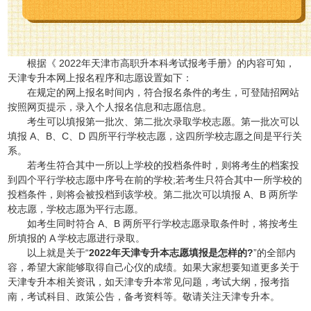
根据《 2022年天津市高职升本科考试报考手册》的内容可知，
天津专升本网上报名程序和志愿设置如下：
在规定的网上报名时间内，符合报名条件的考生，可登陆招网站
按照网页提示，录入个人报名信息和志愿信息。
考生可以填报第一批次、第二批次录取学校志愿。第一批次可以
填报 A、B、C、D 四所平行学校志愿，这四所学校志愿之间是平行关
系。
若考生符合其中一所以上学校的投档条件时，则将考生的档案投
到四个平行学校志愿中序号在前的学校;若考生只符合其中一所学校的
投档条件，则将会被投档到该学校。第二批次可以填报 A、B 两所学
校志愿，学校志愿为平行志愿。
如考生同时符合 A、B 两所平行学校志愿录取条件时，将按考生
所填报的 A 学校志愿进行录取。
以上就是关于“
2022年天津专升本志愿填报是怎样的?
”的全部内
容，希望大家能够取得自己心仪的成绩。如果大家想要知道更多关于
天津专升本相关资讯，如天津专升本常见问题，考试大纲，报考指
南，考试科目、政策公告，备考资料等。敬请关注天津专升本。