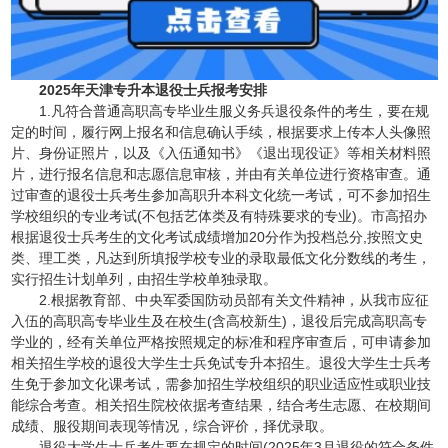
2025年天津专升本退役士兵报考安排
1.凡符合普通高职高专毕业生服义务兵退役条件的考生，要在规
定的时间，履行网上报名和信息确认手续，根据要求上传本人头像照
片、身份证照片，以及《入伍通知书》《退出现役证》等相关材料照
片，进行报名信息和志愿信息审核，并由有关单位进行资格审查。通
过审查的退役士兵考生参加高职升本科文化统一考试，可不参加招生
学校组织的专业考试(不包括艺体类及有特殊要求的专业)。市高招办
根据退役士兵考生的文化考试成绩增加20分作为投档总分,按照文史
类、理工类，凡达到所填报学校专业的录取最低文化分数线的考生，
实行招生计划单列，由招生学校单独录取。
2.根据教育部、中央军委国防动员部有关文件精神，从我市应征
入伍的高职高专毕业生及在校生(含高校新生)，退役后完成高职高专
学业的，经有关单位严格按照规定的标准和程序审查后，可申请参加
相关招生学校的退役大学生士兵免试专升本招生。退役大学生士兵考
生免于参加文化课考试，需参加招生学校组织的职业适应性或职业技
能综合考查。相关招生院校依据考查结果，结合考生志愿、在校期间
成绩、服役期间表现等情况，综合评价，择优录取。
退役大学生士兵考生要在规定的时间(2025年3月退役的符合条件