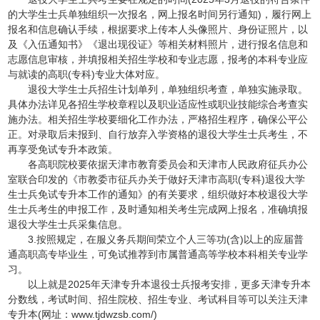
的大学生士兵单独组织一次报名，网上报名时间另行通知)，履行网上
报名和信息确认手续，根据要求上传本人头像照片、身份证照片，以
及《入伍通知书》《退出现役证》等相关材料照片，进行报名信息和
志愿信息审核，并填报相关招生学校和专业志愿，报考的本科专业应
与就读的高职(专科)专业大体对应。
退役大学生士兵招生计划单列，单独组织考查，单独实施录取。
具体办法详见各招生学校章程以及职业适应性或职业技能综合考查实
施办法。相关招生学校要细化工作办法，严格招生程序，确保公平公
正。对录取后未报到、自行放弃入学资格的退役大学生士兵考生，不
再享受免试专升本政策。
各高职院校要依据天津市教育委员会和天津市人民政府征兵办公
室联合印发的《市教委市征兵办关于做好天津市高职(专科)退役大学
生士兵免试专升本工作的通知》的有关要求，组织做好本校退役大学
生士兵考生的申报工作，及时通知相关考生完成网上报名，准确填报
退役大学生士兵采集信息。
3.按照规定，在服义务兵期间荣立个人三等功(含)以上的应届普
通高职高专毕业生，可免试推荐到市属普通高等学校本科相关专业学
习。
以上就是2025年天津专升本退役士兵报考安排，更多天津专升本
分数线，考试时间、招生院校、招生专业、考试科目等可以关注天津
专升本(网址：www.tjdwzsb.com/)