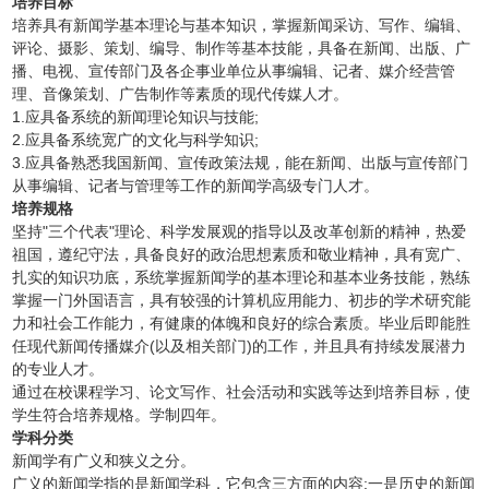
培养目标
培养具有新闻学基本理论与基本知识，掌握新闻采访、写作、编辑、
评论、摄影、策划、编导、制作等基本技能，具备在新闻、出版、广
播、电视、宣传部门及各企事业单位从事编辑、记者、媒介经营管
理、音像策划、广告制作等素质的现代传媒人才。
1.应具备系统的新闻理论知识与技能;
2.应具备系统宽广的文化与科学知识;
3.应具备熟悉我国新闻、宣传政策法规，能在新闻、出版与宣传部门
从事编辑、记者与管理等工作的新闻学高级专门人才。
培养规格
坚持"三个代表"理论、科学发展观的指导以及改革创新的精神，热爱
祖国，遵纪守法，具备良好的政治思想素质和敬业精神，具有宽广、
扎实的知识功底，系统掌握新闻学的基本理论和基本业务技能，熟练
掌握一门外国语言，具有较强的计算机应用能力、初步的学术研究能
力和社会工作能力，有健康的体魄和良好的综合素质。毕业后即能胜
任现代新闻传播媒介(以及相关部门)的工作，并且具有持续发展潜力
的专业人才。
通过在校课程学习、论文写作、社会活动和实践等达到培养目标，使
学生符合培养规格。学制四年。
学科分类
新闻学有广义和狭义之分。
广义的新闻学指的是新闻学科，它包含三方面的内容:一是历史的新闻