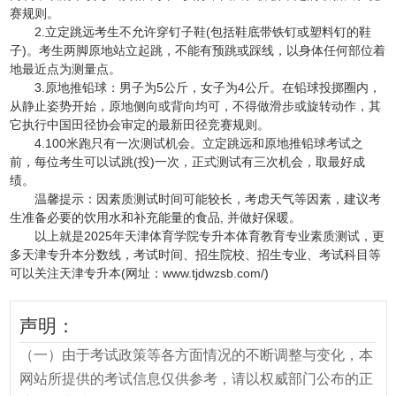
赛规则。
2.立定跳远考生不允许穿钉子鞋(包括鞋底带铁钉或塑料钉的鞋
子)。考生两脚原地站立起跳，不能有预跳或踩线，以身体任何部位着
地最近点为测量点。
3.原地推铅球：男子为5公斤，女子为4公斤。在铅球投掷圈内，
从静止姿势开始，原地侧向或背向均可，不得做滑步或旋转动作，其
它执行中国田径协会审定的最新田径竞赛规则。
4.100米跑只有一次测试机会。立定跳远和原地推铅球考试之
前，每位考生可以试跳(投)一次，正式测试有三次机会，取最好成
绩。
温馨提示：因素质测试时间可能较长，考虑天气等因素，建议考
生准备必要的饮用水和补充能量的食品, 并做好保暖。
以上就是2025年天津体育学院专升本体育教育专业素质测试，更
多天津专升本分数线，考试时间、招生院校、招生专业、考试科目等
可以关注天津专升本(网址：www.tjdwzsb.com/)
声明：
（一）由于考试政策等各方面情况的不断调整与变化，本
网站所提供的考试信息仅供参考，请以权威部门公布的正