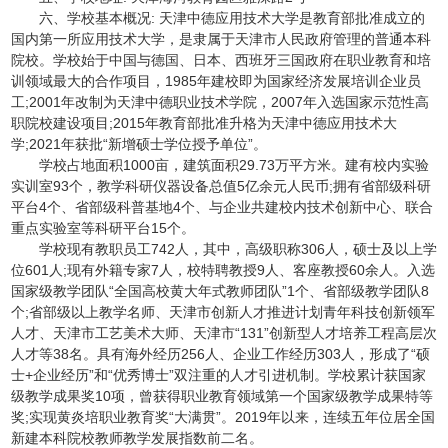
六、学校基本概况: 天津中德应用技术大学是教育部批准成立的
国内第一所应用技术大学，是隶属于天津市人民政府管理的普通本科
院校。学校始于中国与德国、日本、西班牙三国政府在职业教育和培
训领域最大的合作项目，1985年建校即为国家经济发展培训企业员
工;2001年改制为天津中德职业技术学院，2007年入选国家示范性高
职院校建设项目;2015年教育部批准升格为天津中德应用技术大
学;2021年获批“新增硕士学位授予单位”。
学校占地面积1000亩，建筑面积29.73万平方米。建有校内实验
实训室93个，教学科研仪器设备总值5亿余元人民币;拥有省部级科研
平台4个、省部级科普基地4个、与企业共建校内技术创新中心、联合
重点实验室等科研平台15个。
学校现有教职员工742人，其中，高级职称306人，硕士及以上学
位601人;现有外籍专家7人，校特聘教授9人、客座教授60余人。入选
国家级教学团队“全国高校黄大年式教师团队”1个、省部级教学团队8
个;省部级以上教学名师、天津市创新人才推进计划青年科技创新领军
人才、天津市工艺美术大师、天津市“131”创新型人才培养工程高层次
人才等38名。具有海外经历256人、企业工作经历303人，形成了“硕
士+企业经历”和“优秀博士”双注重的人才引进机制。学校累计获国家
级教学成果奖10项，曾获得职业教育领域第一个国家级教学成果特等
奖;实现黄炎培职业教育奖“大满贯”。2019年以来，连续五年位居全国
新建本科院校教师教学发展指数前二名。