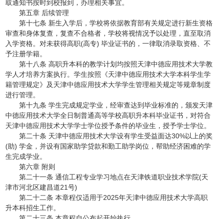
取通知书按时到校报到，办理相关事宜。
第五章 后续管理
第十七条 新生入学后，学校将依据教育部有关规定进行新生资格
审查和身体复查，复查不合格者，学校将视情况予以处理，直至取消
入学资格。对未获得高职(高专) 毕业证书的，一律取消录取资格、不
予注册学籍。
第十八条 高职升本科的教学计划均按照天津中德应用技术大学教
学人才培养方案执行。学生按照《天津中德应用技术大学本科学生学
籍管理规定》及天津中德应用技术大学学生管理相关规定等规章制度
进行管理。
第十九条 学生完成规定学业，经审查达到毕业标准的，颁发天津
中德应用技术大学全日制普通高等学校高职升本科毕业证书，对符合
天津中德应用技术大学学士学位授予条件的毕业生，授予学士学位。
第二十条 天津中德应用技术大学设有学生受益面达30%以上的奖
(助) 学金，并设有国家助学贷款和勤工助学岗位，帮助经济困难的学
生完成学业。
第六章 附则
第二十一条 通信工程专业学习地点在天津铁道职业技术学院(天
津市河北区建昌道21号)
第二十二条 本章程仅适用于2025年天津中德应用技术大学高职
升本科招生工作。
第二十三条 本章程自公布起开始执行。