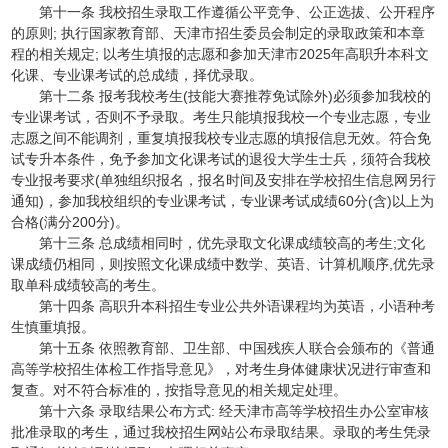
第十一条 我校招生录取工作遵循公平竞争、公正选拔、公开程序
的原则; 执行国家教育部、天津市招生委员会制定的录取政策和本章
程的相关规定; 以考生填报的志愿和参加天津市2025年高职升本科文
化课、专业课考试的总成绩，择优录取。
第十二条 报考我校考生(技能大赛推荐免试除外)必须参加我校的
专业课考试，否则不予录取。考生只能填报我校一个专业志愿，专业
志愿之间不能调剂，重复填报我校专业志愿的填报信息无效。符合免
试专升本条件，免予参加文化课考试的退役大学生士兵，须符合我校
专业报考要求(单独组织报名，报名时间及安排在学校招生信息网另行
通知)，参加我校组织的专业课考试，专业课考试成绩60分(含)以上为
合格(满分200分)。
第十三条 总成绩相同时，优先录取文化课成绩较高的考生;文化
课成绩仍相同，则按照文化课成绩中数学、英语、计算机顺序,优先录
取单科成绩较高的考生。
第十四条 高职升本科招生专业公共外语课程均为英语，小语种考
生慎重填报。
第十五条 依照教育部、卫生部、中国残疾人联合会颁布的《普通
高等学校招生体检工作指导意见》，对考生身体健康状况进行审查和
复查。对不符合标准的，按指导意见的相关规定处理。
第十六条 录取结果公布方式: 经天津市高等学校招生办公室审核
批准录取的考生，通过我校招生网站公布录取结果。录取的考生凭录